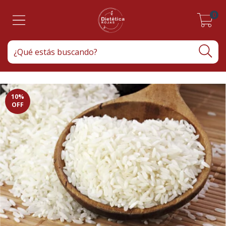
0
10
%
OFF