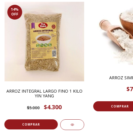
14
%
OFF
ARROZ SIMP
$7
ARROZ INTEGRAL LARGO FINO 1 KILO
YIN YANG
$4.300
COMPRAR
$5.000