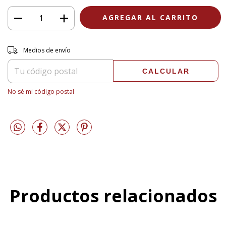
Entregas para el CP:
CAMBIAR CP
Medios de envío
CALCULAR
No sé mi código postal
Productos relacionados