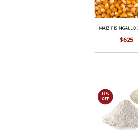
MAIZ PISINGALLO 
$625
11
%
OFF