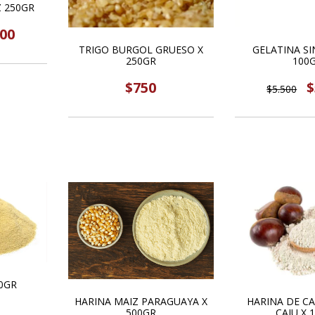
 250GR
000
TRIGO BURGOL GRUESO X
GELATINA SI
250GR
100
$750
$
$5.500
0GR
HARINA DE C
HARINA MAIZ PARAGUAYA X
CAJU X 
500GR