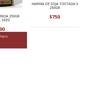
HARINA DE SOJA TOSTADA X
250GR
$750
INOA 250GR
 SEED
00
ompra.
SIN STOCK
TEJA X 250GR