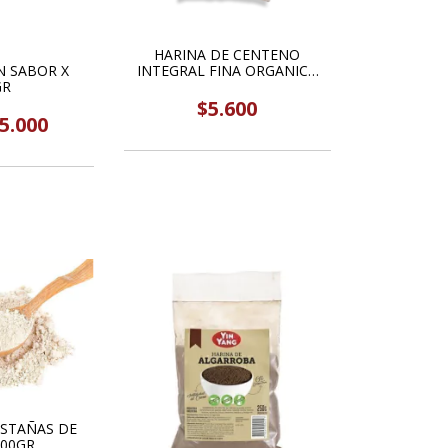
HARINA DE CENTENO
N SABOR X
INTEGRAL FINA ORGANICA
GR
1KG YIN YANG
$5.600
5.000
ASTAÑAS DE
100GR