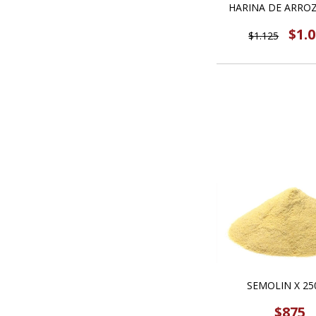
HARINA DE ARROZ
$1.
$1.125
SEMOLIN X 25
$875