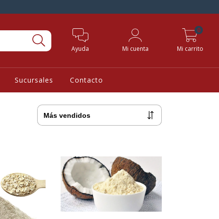
0
Ayuda
Mi cuenta
Mi carrito
Sucursales
Contacto