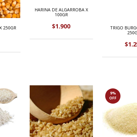
HARINA DE ALGARROBA X
100GR
$1.900
X 250GR
TRIGO BURG
250
$1.2
9
%
OFF