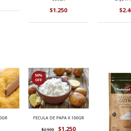
$2.4
$1.250
50
%
OFF
0GR
FECULA DE PAPA X 100GR
$1.250
$2.500