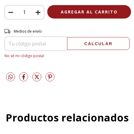
Entregas para el CP:
CAMBIAR CP
Medios de envío
CALCULAR
No sé mi código postal
Productos relacionados