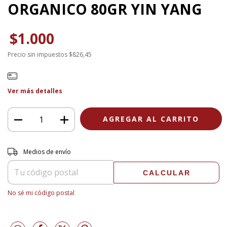
ORGANICO 80GR YIN YANG
$1.000
Precio sin impuestos
$826,45
Ver más detalles
Entregas para el CP:
CAMBIAR CP
Medios de envío
CALCULAR
No sé mi código postal