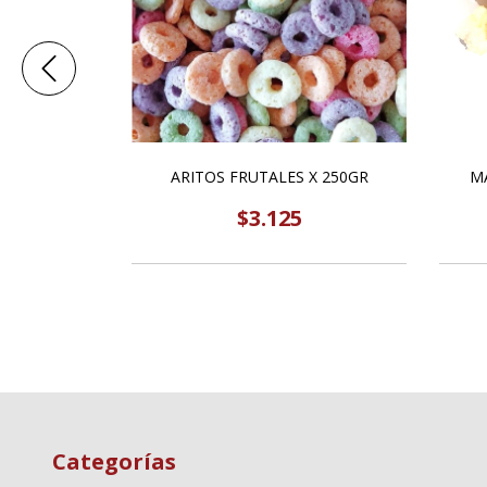
X 250GR
ARITOS FRUTALES X 250GR
M
$3.125
Categorías