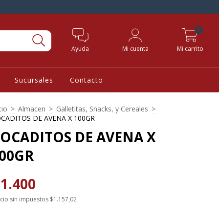
0
Ayuda
Mi cuenta
Mi carrito
Sucursales
Contacto
cio
>
Almacen
>
Galletitas, Snacks, y Cereales
>
CADITOS DE AVENA X 100GR
OCADITOS DE AVENA X
00GR
1.400
cio sin impuestos
$1.157,02