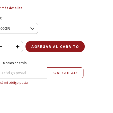
r más detalles
SO
regas para el CP:
CAMBIAR CP
Medios de envío
CALCULAR
sé mi código postal