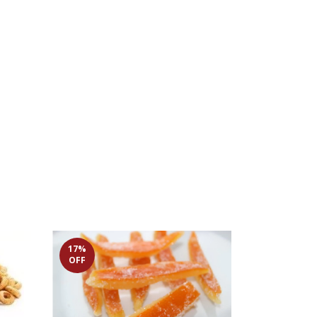
17
%
OFF