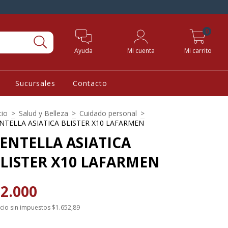
0
Ayuda
Mi cuenta
Mi carrito
Sucursales
Contacto
cio
>
Salud y Belleza
>
Cuidado personal
>
NTELLA ASIATICA BLISTER X10 LAFARMEN
ENTELLA ASIATICA
LISTER X10 LAFARMEN
2.000
cio sin impuestos
$1.652,89