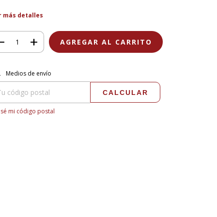
r más detalles
regas para el CP:
CAMBIAR CP
Medios de envío
CALCULAR
sé mi código postal