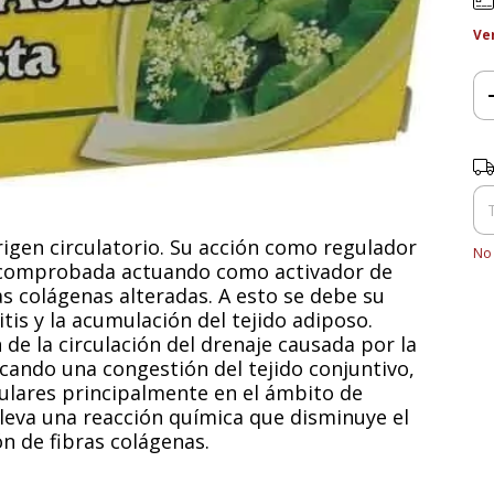
Ve
Ent
origen circulatorio. Su acción como regulador
No 
e comprobada actuando como activador de
ras colágenas alteradas. A esto se debe su
itis y la acumulación del tejido adiposo.
n de la circulación del drenaje causada por la
ocando una congestión del tejido conjuntivo,
ulares principalmente en el ámbito de
 lleva una reacción química que disminuye el
n de fibras colágenas.