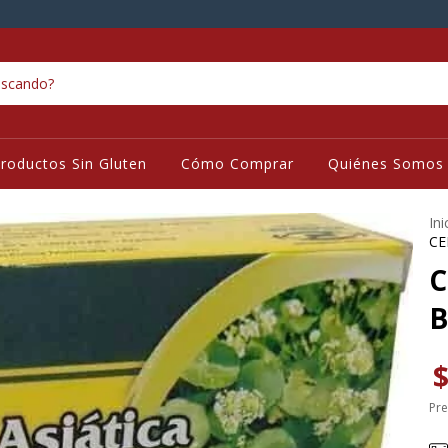
roductos Sin Gluten
Cómo Comprar
Quiénes Somos
Ini
CE
C
B
$
Pre