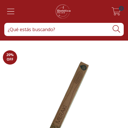
0
20
%
OFF