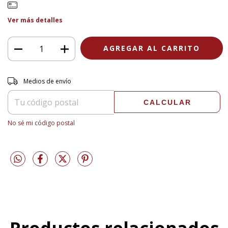
Ver más detalles
Entregas para el CP:
CAMBIAR CP
Medios de envío
CALCULAR
No sé mi código postal
Productos relacionados