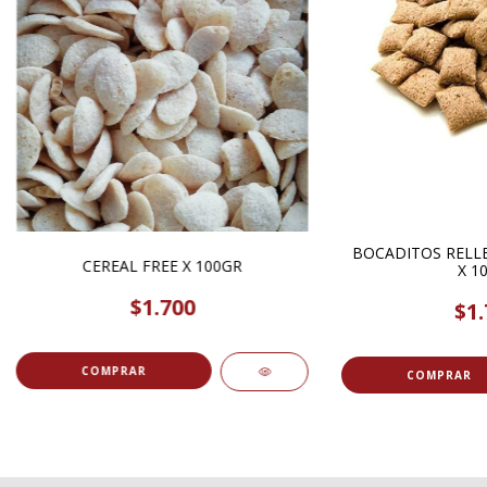
BOCADITOS RELLE
CEREAL FREE X 100GR
X 1
$1.700
$1.
COMPRAR
COMPRAR