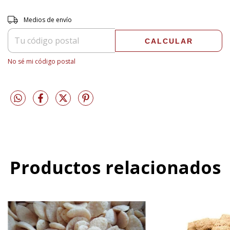
Entregas para el CP:
CAMBIAR CP
Medios de envío
CALCULAR
No sé mi código postal
Productos relacionados