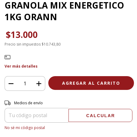
GRANOLA MIX ENERGETICO
1KG ORANN
$13.000
Precio sin impuestos
$10.743,80
Ver más detalles
Entregas para el CP:
CAMBIAR CP
Medios de envío
CALCULAR
No sé mi código postal