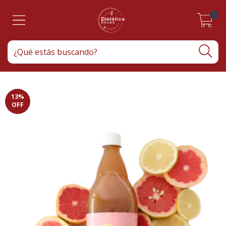
0
13
%
OFF