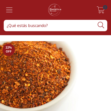
0
22
%
OFF