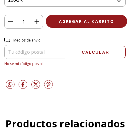
Entregas para el CP:
CAMBIAR CP
Medios de envío
CALCULAR
No sé mi código postal
Productos relacionados