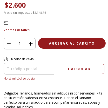
$2.600
Precio sin impuestos
$2.148,76
Ver más detalles
Entregas para el CP:
CAMBIAR CP
Medios de envío
CALCULAR
No sé mi código postal
Delgados, livianos, horneados sin aditivos ni conservantes. Pita
en su versión sabrosa-extra-crocante. Tienen el tamaño
perfecto para un snack o para acompañar ensaladas, sopas y
picadas saludables