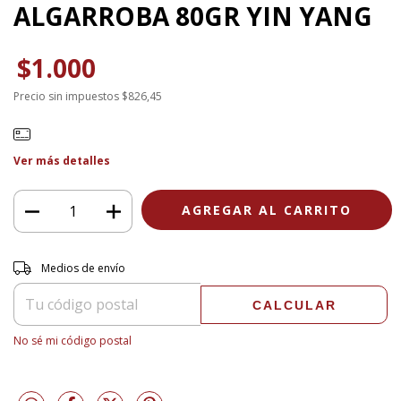
ALGARROBA 80GR YIN YANG
$1.000
Precio sin impuestos
$826,45
Ver más detalles
Entregas para el CP:
CAMBIAR CP
Medios de envío
CALCULAR
No sé mi código postal