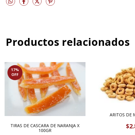
Productos relacionados
17
%
OFF
ARITOS DE M
$2.
TIRAS DE CASCARA DE NARANJA X
100GR