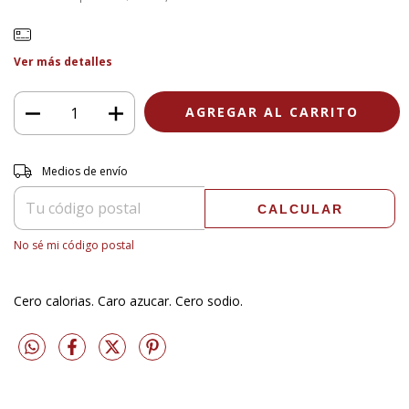
Ver más detalles
Entregas para el CP:
CAMBIAR CP
Medios de envío
CALCULAR
No sé mi código postal
Cero calorias. Caro azucar. Cero sodio.