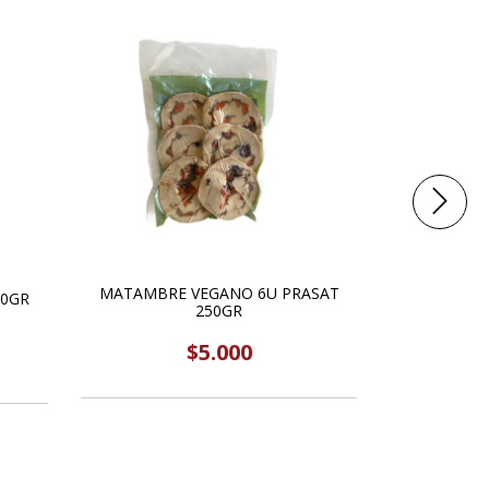
TOQUE
GARBANZO
MATAMBRE VEGANO 6U PRASAT
00GR
250GR
$5.000