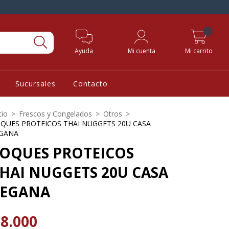
0
Ayuda
Mi cuenta
Mi carrito
Sucursales
Contacto
cio
>
Frescos y Congelados
>
Otros
>
QUES PROTEICOS THAI NUGGETS 20U CASA
GANA
OQUES PROTEICOS
HAI NUGGETS 20U CASA
VEGANA
8.000