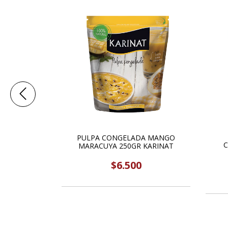
 BERRIES
PULPA CONGELADA MANGO
 KARINAT
C
MARACUYA 250GR KARINAT
$6.500