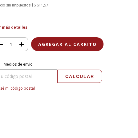
cio sin impuestos
$6.611,57
r más detalles
regas para el CP:
CAMBIAR CP
Medios de envío
CALCULAR
sé mi código postal