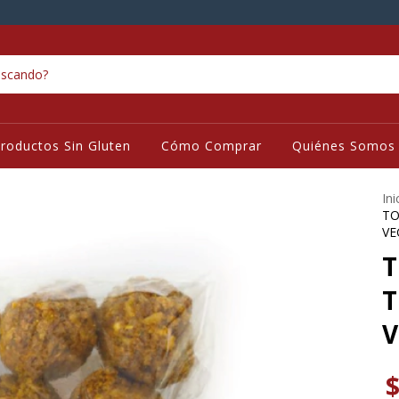
roductos Sin Gluten
Cómo Comprar
Quiénes Somos
Ini
TO
VE
T
T
$