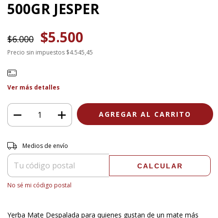
500GR JESPER
$5.500
$6.000
Precio sin impuestos
$4.545,45
Ver más detalles
Entregas para el CP:
CAMBIAR CP
Medios de envío
CALCULAR
No sé mi código postal
Yerba Mate Despalada para quienes gustan de un mate más