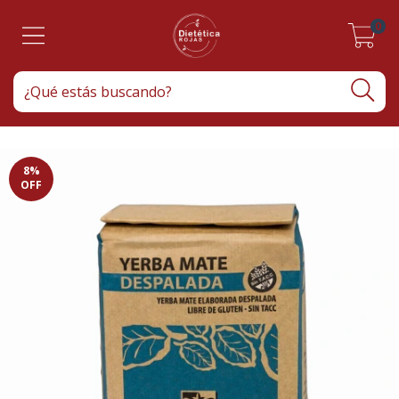
0
8
%
OFF