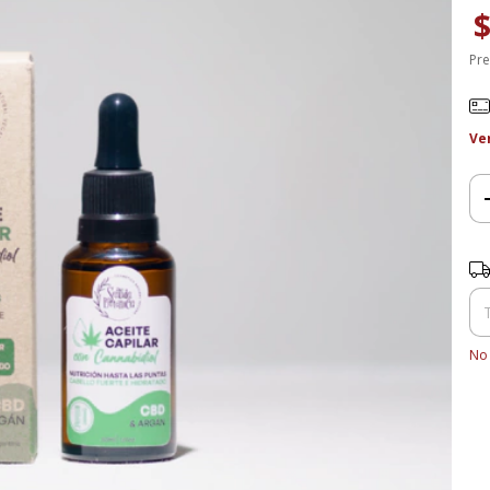
$
Pre
Ve
Ent
No 