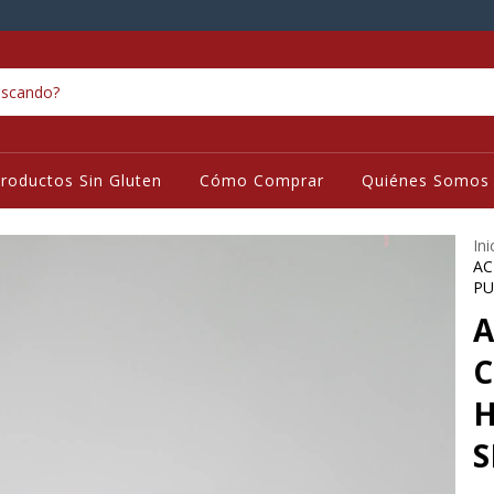
roductos Sin Gluten
Cómo Comprar
Quiénes Somos
Ini
AC
PU
A
C
H
S