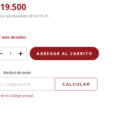
19.500
cio sin impuestos
$16.115,70
r más detalles
regas para el CP:
CAMBIAR CP
Medios de envío
CALCULAR
sé mi código postal