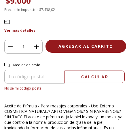
$9.000
Precio sin impuestos
$7.438,02
Ver más detalles
Entregas para el CP:
CAMBIAR CP
Medios de envío
CALCULAR
No sé mi código postal
Aceite de Prímula - Para masajes corporales - Uso Externo
COSMETICA NATURAL// APTO VEGANOS// SIN PARABENOS//
SIN TACC El aceite de prímula deja la piel lozana y luminosa, ya
que controla la normal producción de grasa de la piel,
impidiendo la formación de sustancias inflamatorias. Es un