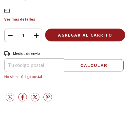
Ver más detalles
Entregas para el CP:
CAMBIAR CP
Medios de envío
CALCULAR
No sé mi código postal