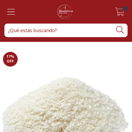
0
17
%
OFF