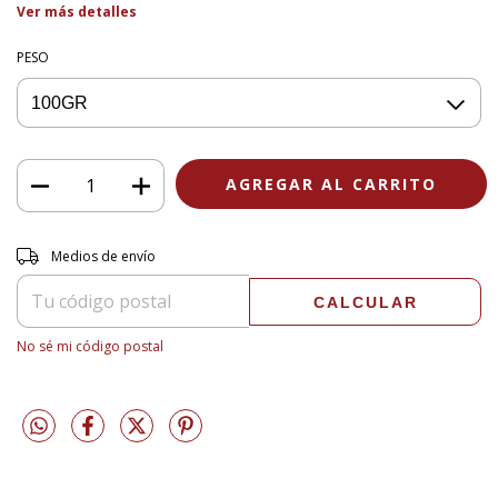
Ver más detalles
PESO
Entregas para el CP:
CAMBIAR CP
Medios de envío
CALCULAR
No sé mi código postal