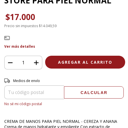
STORE PARA PIEL NORMAL
$17.000
Precio sin impuestos
$14.049,59
Ver más detalles
Entregas para el CP:
CAMBIAR CP
Medios de envío
CALCULAR
No sé mi código postal
CREMA DE MANOS PARA PIEL NORMAL - CEREZA Y ANANA
Crema de manos hidratante y emoliente Con extracto de