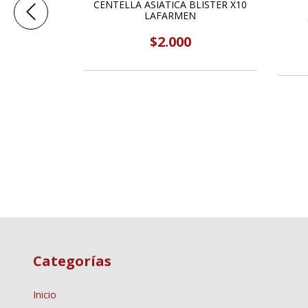
CENTELLA ASIATICA BLISTER X10
TER X10
LAFARMEN
N
$2.000
Categorías
Inicio