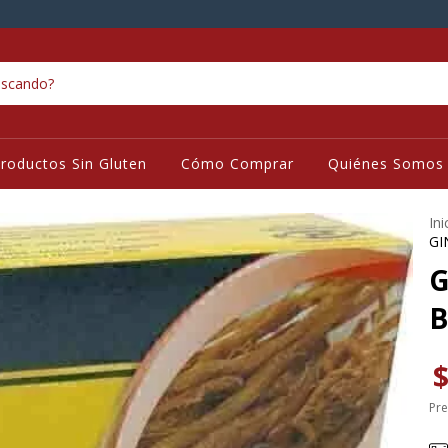
roductos Sin Gluten
Cómo Comprar
Quiénes Somos
Ini
GI
G
B
$
Pre