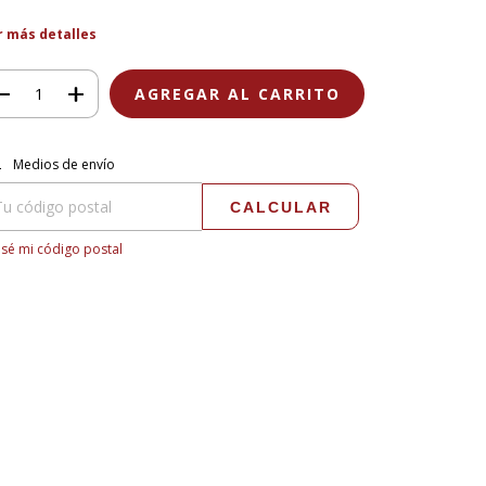
r más detalles
regas para el CP:
CAMBIAR CP
Medios de envío
CALCULAR
sé mi código postal