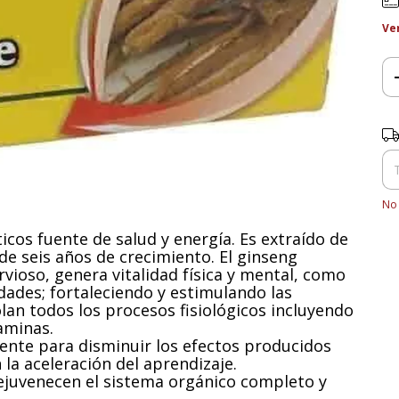
Ve
Ent
No 
icos fuente de salud y energía. Es extraído de
de seis años de crecimiento. El ginseng
rvioso, genera vitalidad física y mental, como
dades; fortaleciendo y estimulando las
an todos los procesos fisiológicos incluyendo
aminas.
iente para disminuir los efectos producidos
 la aceleración del aprendizaje.
ejuvenecen el sistema orgánico completo y