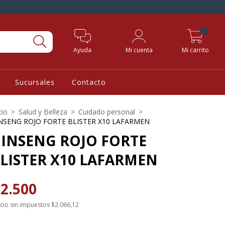
0
Ayuda
Mi cuenta
Mi carrito
Sucursales
Contacto
cio
>
Salud y Belleza
>
Cuidado personal
>
NSENG ROJO FORTE BLISTER X10 LAFARMEN
INSENG ROJO FORTE
LISTER X10 LAFARMEN
2.500
cio sin impuestos
$2.066,12