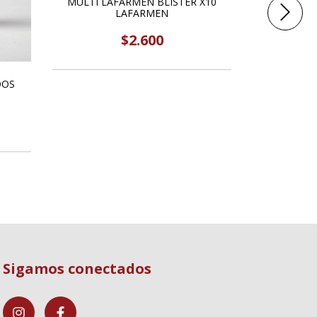
MULTI LAFARMEN BLISTER X10
SPIRULINA 
LAFARMEN
$2.600
DOS
Sigamos conectados