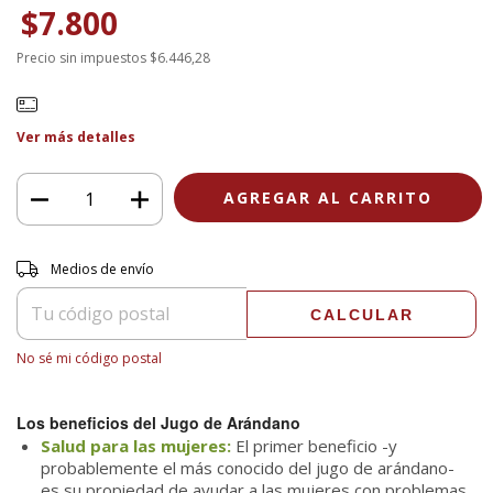
$7.800
Precio sin impuestos
$6.446,28
Ver más detalles
Entregas para el CP:
CAMBIAR CP
Medios de envío
CALCULAR
No sé mi código postal
Los beneficios del Jugo de Arándano
Salud para las mujeres:
El primer beneficio -y
probablemente el más conocido del jugo de arándano-
es su propiedad de ayudar a las mujeres con problemas