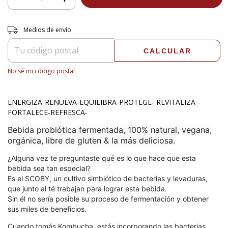
Entregas para el CP:
CAMBIAR CP
Medios de envío
CALCULAR
No sé mi código postal
ENERGIZA-RENUEVA-EQUILIBRA-PROTEGE- REVITALIZA -
FORTALECE-REFRESCA-
Bebida probiótica fermentada, 100% natural, vegana,
orgánica, libre de gluten & la más deliciosa.
¿Alguna vez te preguntaste qué es lo que hace que esta
bebida sea tan especial?
Es el SCOBY, un cultivo simbiótico de bacterias y levaduras,
que junto al té trabajan para lograr esta bebida.
Sin él no sería posible su proceso de fermentación y obtener
sus miles de beneficios.
Cuando tomás Kombucha, estás incorporando las bacterias