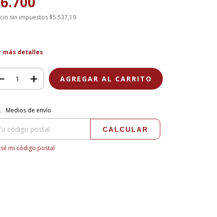
6.700
cio sin impuestos
$5.537,19
r más detalles
regas para el CP:
CAMBIAR CP
Medios de envío
CALCULAR
sé mi código postal