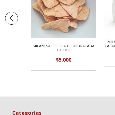
2U 1KG SIN
MIL
MILANESA DE SOJA DESHIDRATADA
G
CALA
X 100GR
$5.000
Categorías