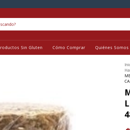
roductos Sin Gluten
Cómo Comprar
Quiénes Somos
Ini
Ha
ME
CA
M
L
4