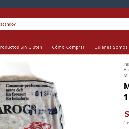
roductos Sin Gluten
Cómo Comprar
Quiénes Somos
Ini
Ha
MI
M
1
$
Pre