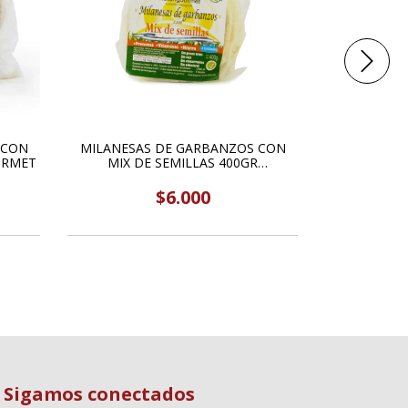
 CON
MILANESAS DE GARBANZOS CON
MEDALLONE
URMET
MIX DE SEMILLAS 400GR
480G
NATURIGOURMET
$6.000
Sigamos conectados