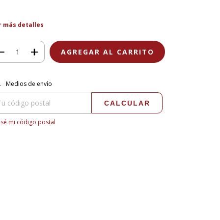
r más detalles
regas para el CP:
CAMBIAR CP
Medios de envío
CALCULAR
sé mi código postal