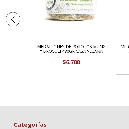
MEDALLONES DE POROTOS MUNG
12U 1KG CON
MIL
Y BROCOLI 480GR CASA VEGANA
G
$6.700
Categorías