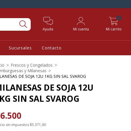
0
Ayuda
Mi cuenta
Mi carrito
Sucursales
Contacto
cio
>
Frescos y Congelados
>
mburguesas y Milanesas
>
LANESAS DE SOJA 12U 1KG SIN SAL SVAROG
ILANESAS DE SOJA 12U
KG SIN SAL SVAROG
6.500
cio sin impuestos
$5.371,90