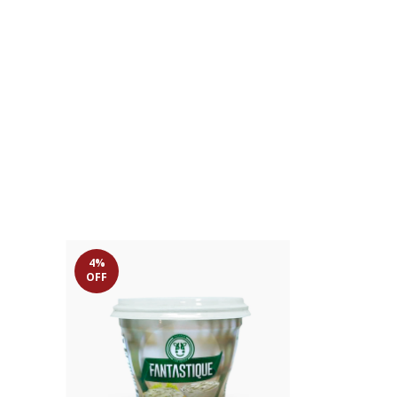
4
%
OFF