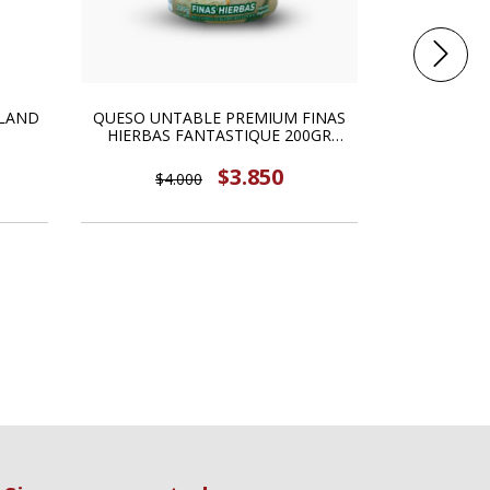
ELAND
QUESO UNTABLE PREMIUM FINAS
HIERBAS FANTASTIQUE 200GR
FELICES LAS VACAS
$3.850
$4.000
CHORIZO