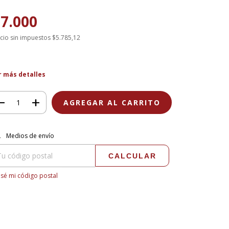
7.000
cio sin impuestos
$5.785,12
r más detalles
regas para el CP:
CAMBIAR CP
Medios de envío
CALCULAR
sé mi código postal