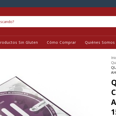
roductos Sin Gluten
Cómo Comprar
Quiénes Somos
Ini
Qu
QU
AH
Q
C
1