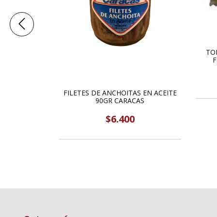
PREMIUM
TO
TIQUE 200GR
F
ACAS
650
FILETES DE ANCHOITAS EN ACEITE
90GR CARACAS
$6.400