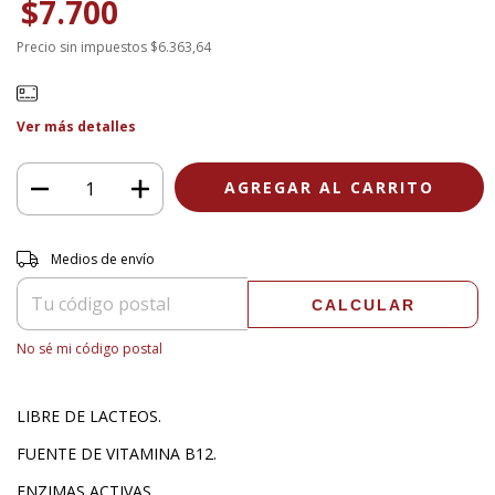
$7.700
Precio sin impuestos
$6.363,64
Ver más detalles
Entregas para el CP:
CAMBIAR CP
Medios de envío
CALCULAR
No sé mi código postal
LIBRE DE LACTEOS.
FUENTE DE VITAMINA B12.
ENZIMAS ACTIVAS.