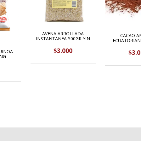
AVENA ARROLLADA
CACAO A
INSTANTANEA 500GR YIN
ECUATORIAN
YANG
$3.000
$3.0
UINOA
ANG