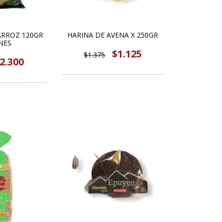
ARROZ 120GR
HARINA DE AVENA X 250GR
NES
$1.125
$1.375
2.300