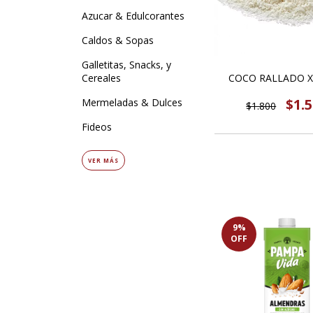
Azucar & Edulcorantes
Caldos & Sopas
Galletitas, Snacks, y
COCO RALLADO X
Cereales
$1.
Mermeladas & Dulces
$1.800
Fideos
VER MÁS
9
%
OFF