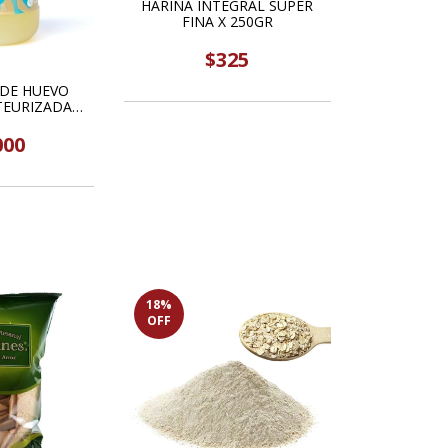
HARINA INTEGRAL SUPER
FINA X 250GR
$325
 DE HUEVO
TEURIZADA
CELLENCE
000
18
%
OFF