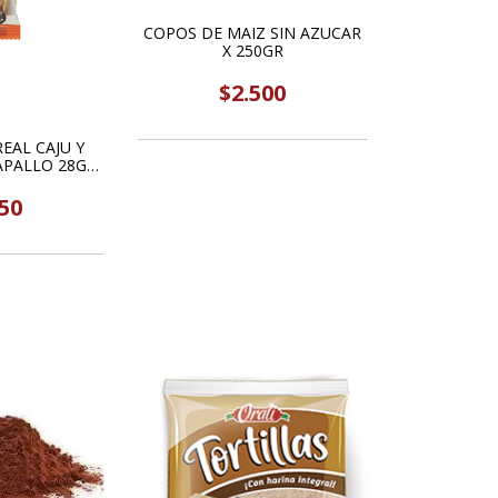
COPOS DE MAIZ SIN AZUCAR
X 250GR
$2.500
EAL CAJU Y
APALLO 28GR
AN
50