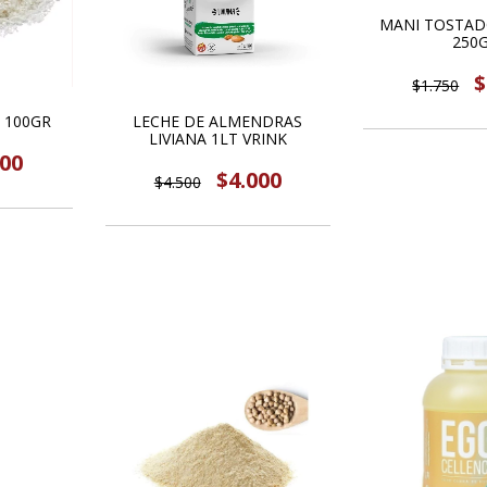
MANI TOSTADO
250
$
$1.750
 100GR
LECHE DE ALMENDRAS
LIVIANA 1LT VRINK
500
$4.000
$4.500