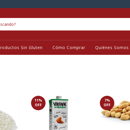
roductos Sin Gluten
Cómo Comprar
Quiénes Somos
11
%
7
%
OFF
OFF