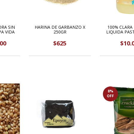
DRA SIN
HARINA DE GARBANZO X
100% CLARA
A VIDA
250GR
LIQUIDA PAS
500ML EGG
000
$625
$10.
8
%
OFF