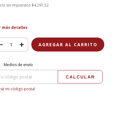
cio sin impuestos
$4.297,52
r más detalles
regas para el CP:
CAMBIAR CP
Medios de envío
CALCULAR
sé mi código postal