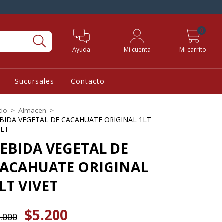
0
Ayuda
Mi cuenta
Mi carrito
Sucursales
Contacto
cio
>
Almacen
>
BIDA VEGETAL DE CACAHUATE ORIGINAL 1LT
VET
EBIDA VEGETAL DE
ACAHUATE ORIGINAL
LT VIVET
$5.200
.000