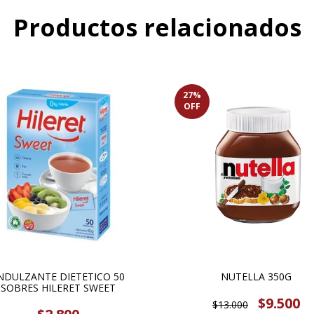
Productos relacionados
27
%
OFF
NDULZANTE DIETETICO 50
NUTELLA 350G
SOBRES HILERET SWEET
$9.500
$13.000