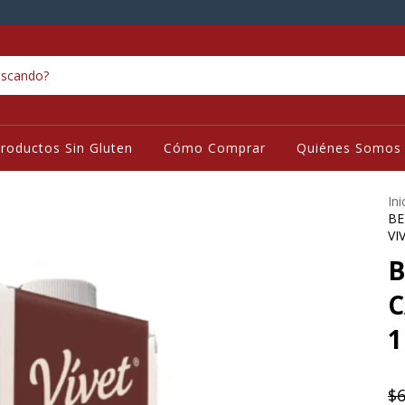
roductos Sin Gluten
Cómo Comprar
Quiénes Somos
Ini
BE
VI
B
C
1
$6