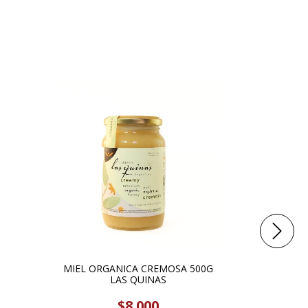
MIEL ORGANICA CREMOSA 500G
ENDULZA
LAS QUINAS
SOBRE
$8.000