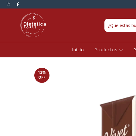
Inicio
Productos
P
13
%
OFF